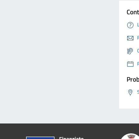
Cont
Prob