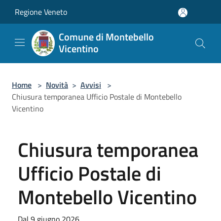
Salta al contenuto principale
Regione Veneto
Comune di Montebello
Vicentino
Home
>
Novità
>
Avvisi
>
Chiusura temporanea Ufficio Postale di Montebello
Vicentino
Chiusura temporanea
Ufficio Postale di
Montebello Vicentino
Dal 9 giugno 2026