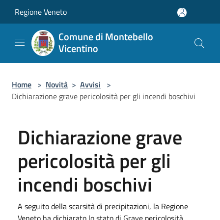
Salta al contenuto principale
Regione Veneto
Comune di Montebello
Vicentino
Home
>
Novità
>
Avvisi
>
Dichiarazione grave pericolosità per gli incendi boschivi
Dichiarazione grave
pericolosità per gli
incendi boschivi
A seguito della scarsità di precipitazioni, la Regione
Veneto ha dichiarato lo stato di Grave pericolosità