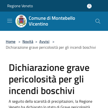
Salta al contenuto principale
Regione Veneto
Comune di Montebello
Vicentino
Home
>
Novità
>
Avvisi
>
Dichiarazione grave pericolosità per gli incendi boschivi
Dichiarazione grave
pericolosità per gli
incendi boschivi
A seguito della scarsità di precipitazioni, la Regione
Veneto ha dichiarato lo stato di Grave pericolosità