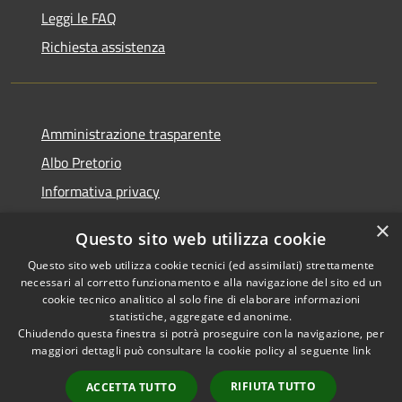
Leggi le FAQ
Richiesta assistenza
Amministrazione trasparente
Albo Pretorio
Informativa privacy
Note legali
×
Questo sito web utilizza cookie
Dichiarazione di accessibilità
Questo sito web utilizza cookie tecnici (ed assimilati) strettamente
necessari al corretto funzionamento e alla navigazione del sito ed un
cookie tecnico analitico al solo fine di elaborare informazioni
statistiche, aggregate ed anonime.
Chiudendo questa finestra si potrà proseguire con la navigazione, per
RSS
Copyright © 2026 • Comune di
maggiori dettagli può consultare la cookie policy al seguente
link
Accessibilità
Montebello Vicentino •
Privacy
Municipium
Powered by
•
RIFIUTA TUTTO
ACCETTA TUTTO