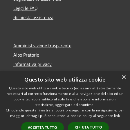
Leggi le FAQ
Richiesta assistenza
Amministrazione trasparente
Albo Pretorio
Informativa privacy
Note legali
×
Questo sito web utilizza cookie
Dichiarazione di accessibilità
Questo sito web utilizza cookie tecnici (ed assimilati) strettamente
necessari al corretto funzionamento e alla navigazione del sito ed un
cookie tecnico analitico al solo fine di elaborare informazioni
statistiche, aggregate ed anonime.
Chiudendo questa finestra si potrà proseguire con la navigazione, per
RSS
Copyright © 2026 • Comune di
maggiori dettagli può consultare la cookie policy al seguente
link
Accessibilità
Montebello Vicentino •
Privacy
Municipium
Powered by
•
RIFIUTA TUTTO
ACCETTA TUTTO