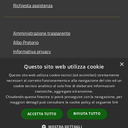
Richiesta assistenza
Amministrazione trasparente
Albo Pretorio
Informativa privacy
Note legali
×
Questo sito web utilizza cookie
Dichiarazione di accessibilità
Questo sito web utilizza cookie tecnici (ed assimilati) strettamente
necessari al corretto funzionamento e alla navigazione del sito ed un
cookie tecnico analitico al solo fine di elaborare informazioni
statistiche, aggregate ed anonime.
Chiudendo questa finestra si potrà proseguire con la navigazione, per
RSS
Copyright © 2026 • Comune di
maggiori dettagli può consultare la cookie policy al seguente
link
Accessibilità
Montebello Vicentino •
Privacy
Municipium
Powered by
•
RIFIUTA TUTTO
ACCETTA TUTTO
Cookie
Accesso redazione
Mappa del sito
MOSTRA DETTAGLI