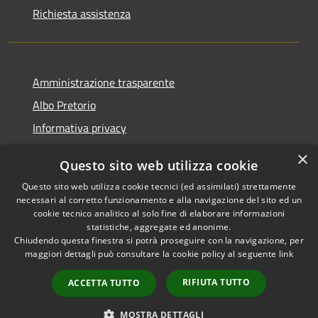
Richiesta assistenza
Amministrazione trasparente
Albo Pretorio
Informativa privacy
Note legali
×
Questo sito web utilizza cookie
Dichiarazione di accessibilità
Questo sito web utilizza cookie tecnici (ed assimilati) strettamente
necessari al corretto funzionamento e alla navigazione del sito ed un
cookie tecnico analitico al solo fine di elaborare informazioni
statistiche, aggregate ed anonime.
Chiudendo questa finestra si potrà proseguire con la navigazione, per
RSS
Copyright © 2026 • Comune di
maggiori dettagli può consultare la cookie policy al seguente
link
Accessibilità
Montebello Vicentino •
Privacy
Municipium
Powered by
•
RIFIUTA TUTTO
ACCETTA TUTTO
Cookie
Accesso redazione
Mappa del sito
MOSTRA DETTAGLI