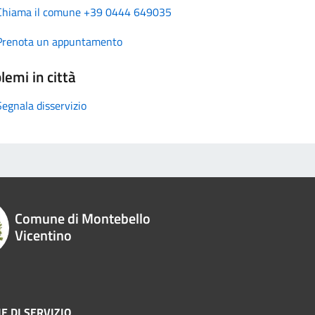
Chiama il comune +39 0444 649035
Prenota un appuntamento
lemi in città
Segnala disservizio
Comune di Montebello
Vicentino
E DI SERVIZIO