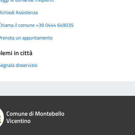
Richiedi Assistenza
Chiama il comune +39 0444 649035
Prenota un appuntamento
lemi in città
Segnala disservizio
Comune di Montebello
Vicentino