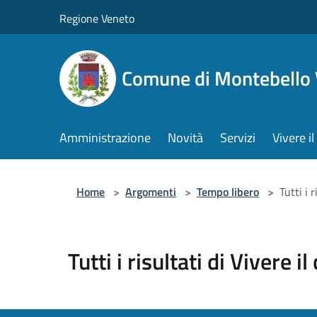
Salta al contenuto principale
Regione Veneto
Comune di Montebello 
Amministrazione
Novità
Servizi
Vivere 
Home
>
Argomenti
>
Tempo libero
>
Tutti i 
Tutti i risultati di Vivere i