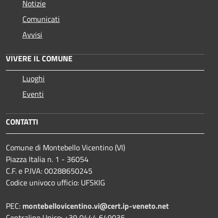
Notizie
Comunicati
Avvisi
VIVERE IL COMUNE
Luoghi
Eventi
CONTATTI
Comune di Montebello Vicentino (VI)
Piazza Italia n. 1 - 36054
C.F. e P.IVA: 00288650245
Codice univoco ufficio: UFSKIG
PEC:
montebellovicentino.vi@cert.ip-veneto.net
Centralino Unico: +39 0444 649035