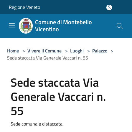
Salta al contenuto principale
Regione Veneto
Comune di Montebello
Vicentino
Home
>
Vivere il Comune
>
Luoghi
>
Palazzo
>
Sede staccata Via Generale Vaccari n. 55
Sede staccata Via
Generale Vaccari n.
55
Sede comunale distaccata