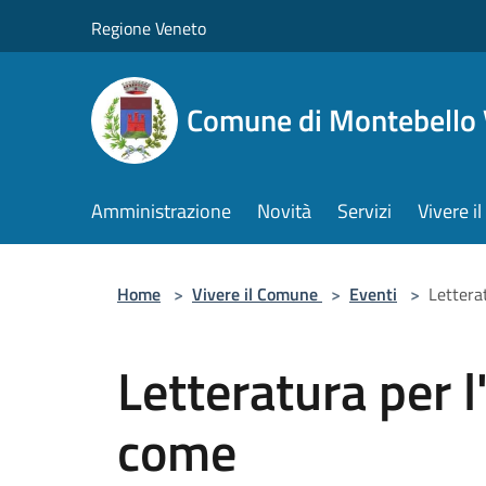
Salta al contenuto principale
Regione Veneto
Comune di Montebello 
Amministrazione
Novità
Servizi
Vivere 
Home
>
Vivere il Comune
>
Eventi
>
Lettera
Letteratura per l
come