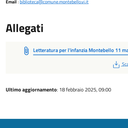
Email
:
biblioteca@comune.montebello.vi.it
Allegati
Letteratura per l'infanzia Montebello 11 m
PD
Sca
Ultimo aggiornamento
: 18 febbraio 2025, 09:00