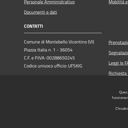
Personale Amministrativo
Mobilità e
Documenti e dati
CONTATTI
Comune di Montebello Vicentino (VI)
Prenotaz
Piazza Italia n. 1 - 36054
Segnalazi
C.F. e P.IVA: 00288650245
Leggi le 
Codice univoco ufficio: UFSKIG
Richiesta
PEC:
montebellovicentino.vi@cert.ip-
veneto.net
Quest
Centralino Unico: +39 0444 649035
funzionam
Chiuden