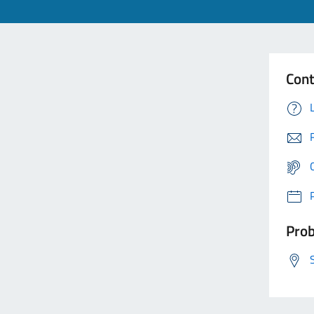
Cont
Prob