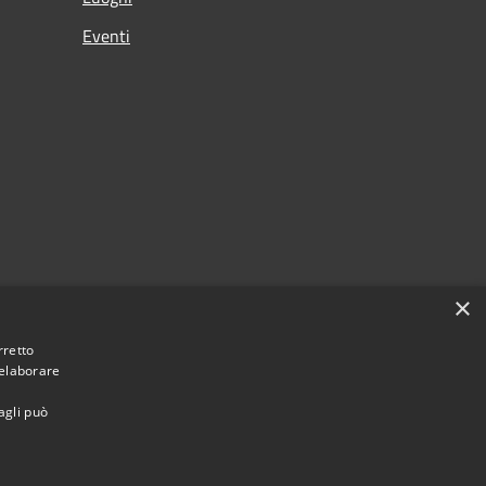
Eventi
×
rretto
 elaborare
agli può