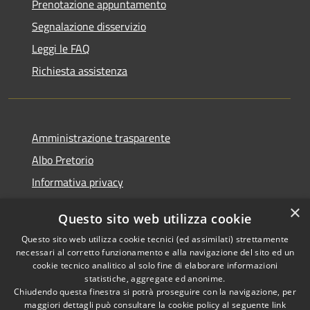
Prenotazione appuntamento
Segnalazione disservizio
Leggi le FAQ
Richiesta assistenza
Amministrazione trasparente
Albo Pretorio
Informativa privacy
Note legali
×
Questo sito web utilizza cookie
Dichiarazione di accessibilità
Questo sito web utilizza cookie tecnici (ed assimilati) strettamente
necessari al corretto funzionamento e alla navigazione del sito ed un
cookie tecnico analitico al solo fine di elaborare informazioni
statistiche, aggregate ed anonime.
Chiudendo questa finestra si potrà proseguire con la navigazione, per
RSS
Copyright © 2026 • Comune di
maggiori dettagli può consultare la cookie policy al seguente
link