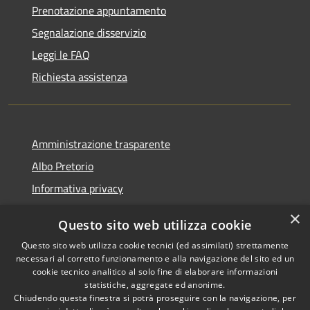
Prenotazione appuntamento
Segnalazione disservizio
Leggi le FAQ
Richiesta assistenza
Amministrazione trasparente
Albo Pretorio
Informativa privacy
Note legali
×
Questo sito web utilizza cookie
Dichiarazione di accessibilità
Questo sito web utilizza cookie tecnici (ed assimilati) strettamente
necessari al corretto funzionamento e alla navigazione del sito ed un
cookie tecnico analitico al solo fine di elaborare informazioni
statistiche, aggregate ed anonime.
Chiudendo questa finestra si potrà proseguire con la navigazione, per
RSS
Copyright © 2026 • Comune di